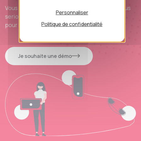
Vous souhaitez découvrir notre solution ? Nous
Personnaliser
serions ravis de planifier une démonstration
Politique de confidentialité
pour vous en montrer plus.
Je souhaite une démo