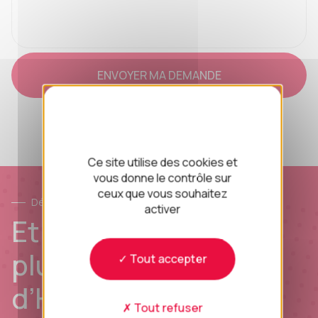
Ce site utilise des cookies et
vous donne le contrôle sur
ceux que vous souhaitez
Démo
activer
Et si l’on planifiait
plutôt une démo
Tout accepter
d’Hopply ?
Tout refuser